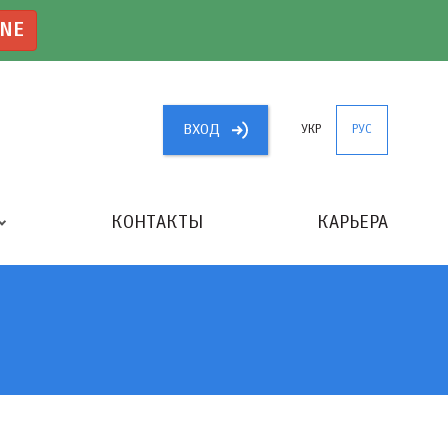
INE
ВХОД
УКР
РУС
КОНТАКТЫ
КАРЬЕРА
«ЛУЧШИЙ БУХГАЛТЕР УКРАИНЫ»