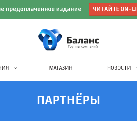
е предоплаченное издание
ЧИТАЙТЕ ON-L
НИЯ
МАГАЗИН
НОВОСТИ
ИВЕНТ- АГЕНТСТВО «UBE»
ПАРТНЁРЫ