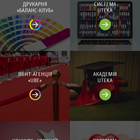
ДРУКАРНЯ
СИСТЕМА
«БАЛАНС-КЛУБ»
UTEKA
ІВЕНТ-АГЕНЦІЯ
АКАДЕМІЯ
«UBE»
UTEKA