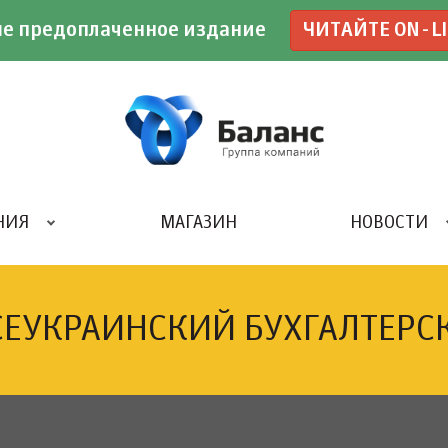
е предоплаченное издание
ЧИТАЙТЕ ON-L
НИЯ
МАГАЗИН
НОВОСТИ
ИВЕНТ- АГЕНТСТВО «UBE»
СЕУКРАИНСКИЙ БУХГАЛТЕРС