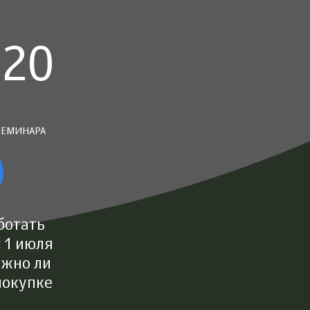
.20
СЕМИНАРА
ботать
 1 июля
ужно ли
покупке
?