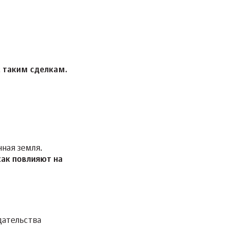
к таким сделкам.
ная земля.
как повлияют на
дательства