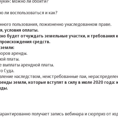
руки»: можно ли обойти?
 ли воспользоваться и как?
янного пользования, пожизненно унаследованном праве.
я, условия оплаты.
но будет отчуждать земельные участки, и требования 
происхождения средств.
 земли:
воров аренды.
ной платы.
 выплаты арендной платы.
о Суда.
вление наследством, неистребованные паи, нераспределен
енды земли, которые вступят в силу в июле 2020 года: 
нды.
гарантированно получает запись вебинара и сюрприз от из